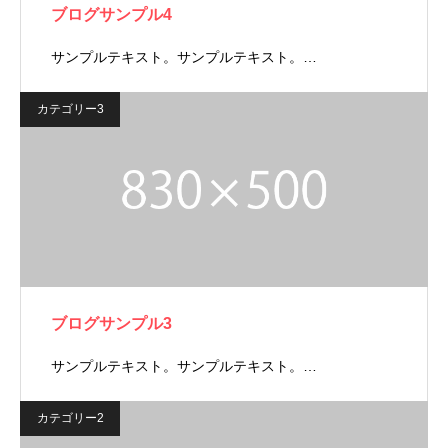
ブログサンプル4
サンプルテキスト。サンプルテキスト。…
カテゴリー3
ブログサンプル3
サンプルテキスト。サンプルテキスト。…
カテゴリー2