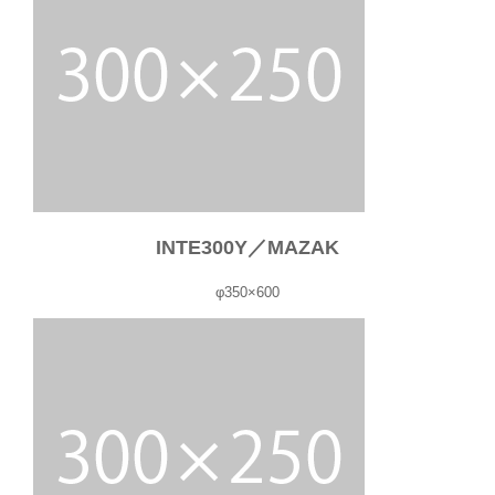
INTE300Y／MAZAK
φ350×600